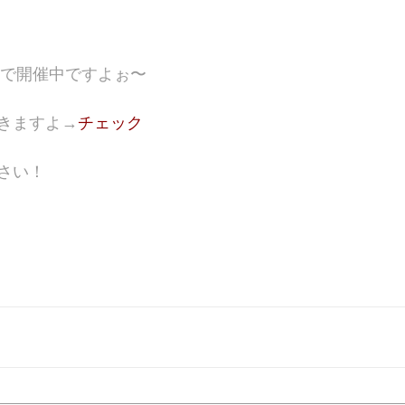
まで開催中ですよぉ〜
きますよ→
チェック
さい！